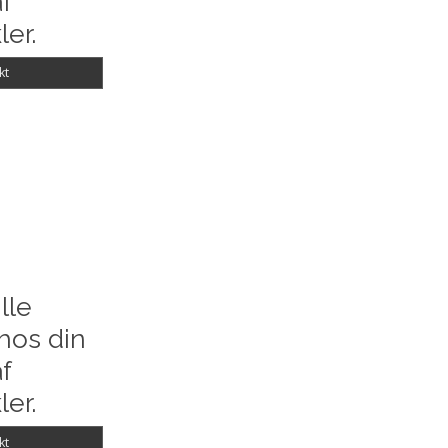
f
ler.
kt
lle
hos din
f
ler.
kt