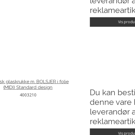
leverandør a
reklameartik
Vis produ
isk glaskrukke m. BOLSJER i folie
(MIDI) Standard design
Du kan besti
4003210
denne vare 
leverandør a
reklameartik
Vis produ