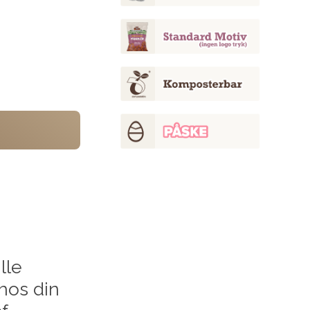
lle
hos din