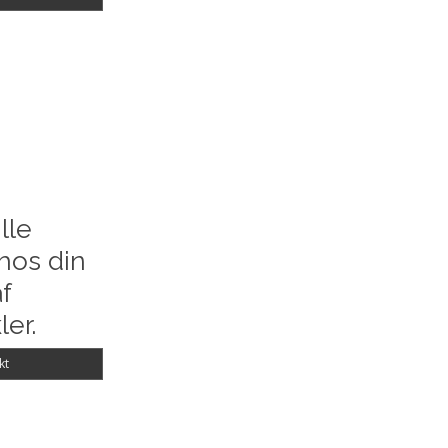
lle
hos din
f
ler.
kt