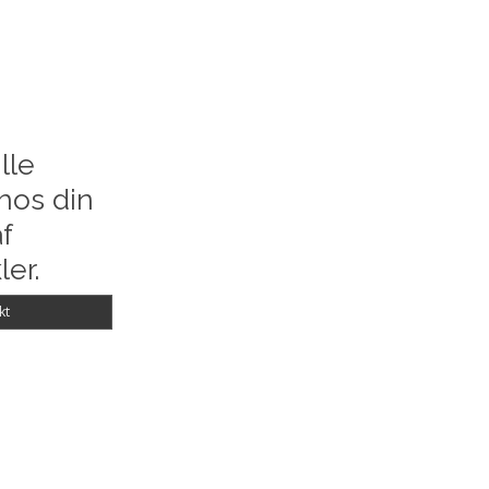
lle
hos din
f
ler.
kt