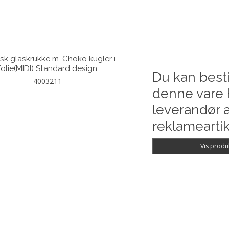
isk glaskrukke m. Choko kugler i
folie(MIDI) Standard design
Du kan besti
4003211
denne vare 
leverandør a
reklameartik
Vis produ