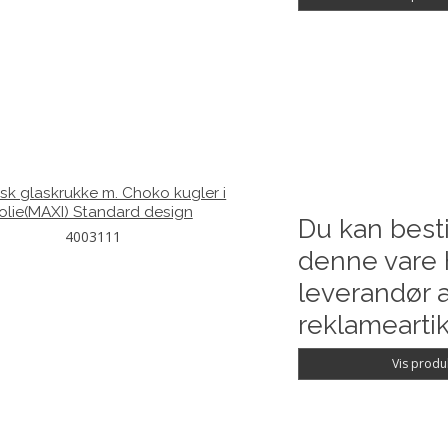
isk glaskrukke m. Choko kugler i
folie(MAXI) Standard design
Du kan besti
4003111
denne vare 
leverandør a
reklameartik
Vis produ