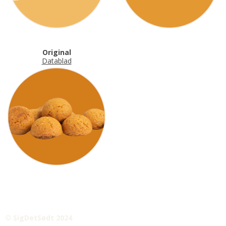
Original
Datablad
© SigDetSødt 2024