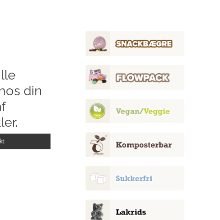
lle
hos din
f
ler.
kt