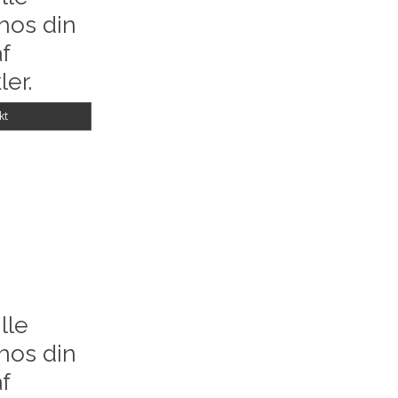
hos din
f
ler.
kt
lle
hos din
f