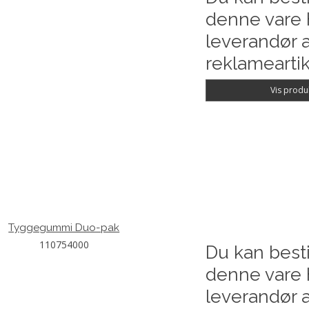
denne vare 
leverandør a
reklameartik
Vis produ
Tyggegummi Duo-pak
110754000
Du kan besti
denne vare 
leverandør a