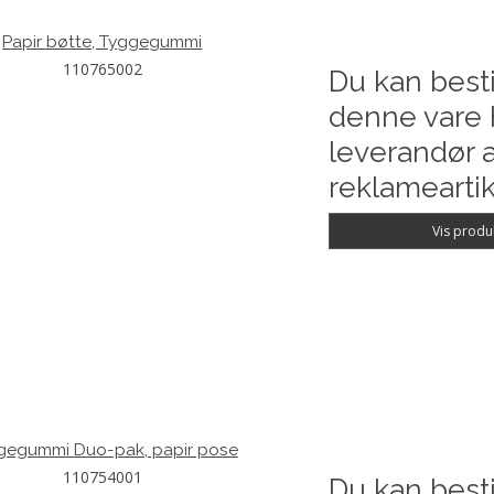
Papir bøtte, Tyggegummi
110765002
Du kan besti
denne vare 
leverandør a
reklameartik
Vis produ
gegummi Duo-pak, papir pose
110754001
Du kan besti