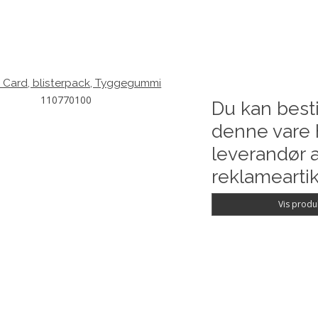
 Card, blisterpack, Tyggegummi
110770100
Du kan besti
denne vare 
leverandør a
reklameartik
Vis produ