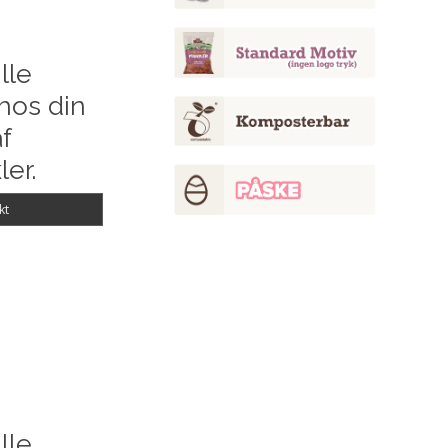
lle
hos din
f
ler.
kt
lle