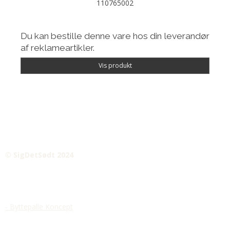
110765002
Du kan bestille denne vare hos din leverandør
af reklameartikler.
Vis produkt
© SigDetSødt 2024
- Byttepalle Koncept