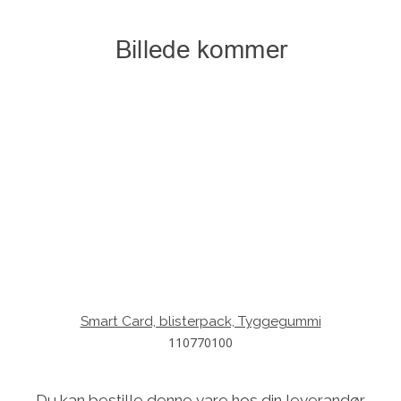
Smart Card, blisterpack, Tyggegummi
110770100
Du kan bestille denne vare hos din leverandør