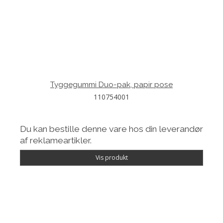
Tyggegummi Duo-pak, papir pose
110754001
Du kan bestille denne vare hos din leverandør
af reklameartikler.
Vis produkt