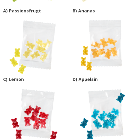
A) Passionsfrugt
B) Ananas
C) Lemon
D) Appelsin