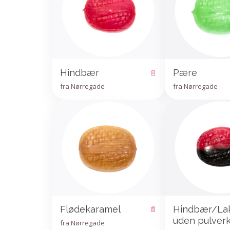
Hindbær
Pære
📄
fra Nørregade
fra Nørregade
Flødekaramel
Hindbær/Lak
📄
uden pulver
fra Nørregade