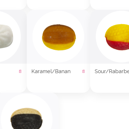
Karamel/Banan
Sour/Rabarb
📄
📄