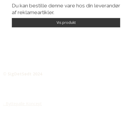
Du kan bestille denne vare hos din leverandør
af reklameartikler.
Vis produkt
© SigDetSødt 2024
- Byttepalle Koncept