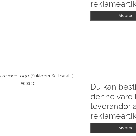
reklameartik
Vis produ
ske med logo (Sukkerfri Saltpastil)
90032C
Du kan besti
denne vare 
leverandør a
reklameartik
Vis produ