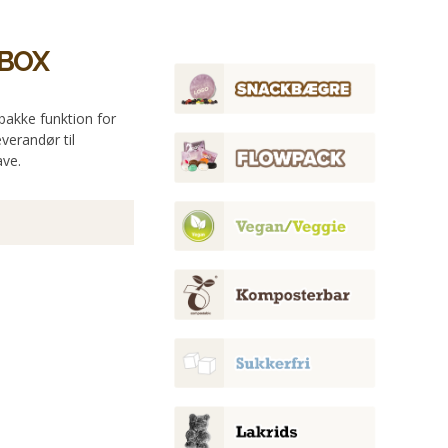
 BOX
bakke funktion for
verandør til
ave.