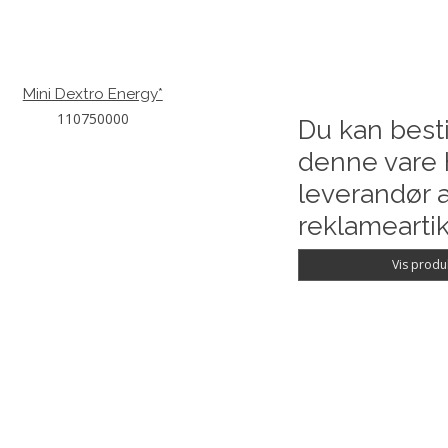
Mini Dextro Energy*
110750000
Du kan besti
denne vare 
leverandør a
reklameartik
Vis produ