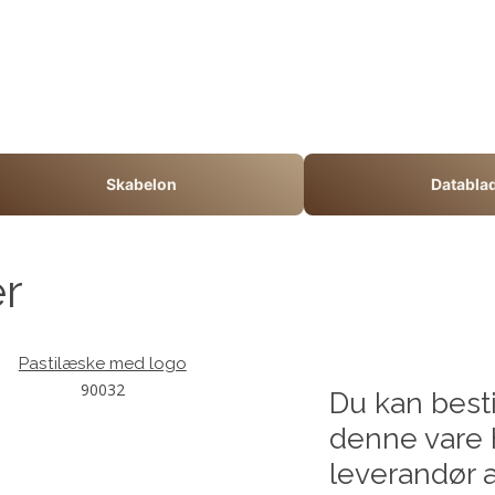
Skabelon
Databla
er
Pastilæske med logo
90032
Du kan besti
denne vare 
leverandør a