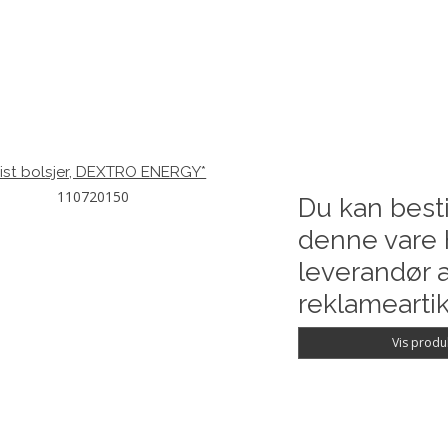
ist bolsjer, DEXTRO ENERGY*
110720150
Du kan besti
denne vare 
leverandør a
reklameartik
Vis produ