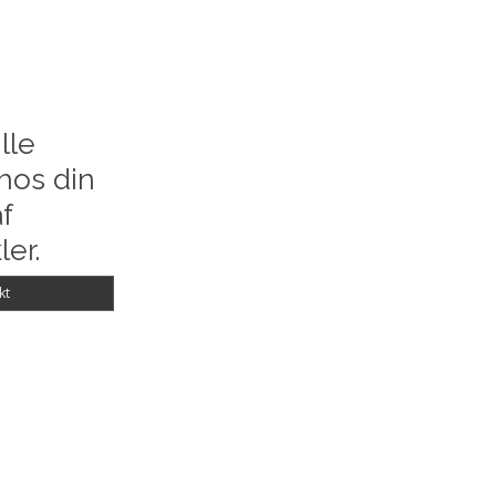
lle
hos din
f
ler.
kt