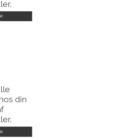
ler.
kt
lle
hos din
f
ler.
kt