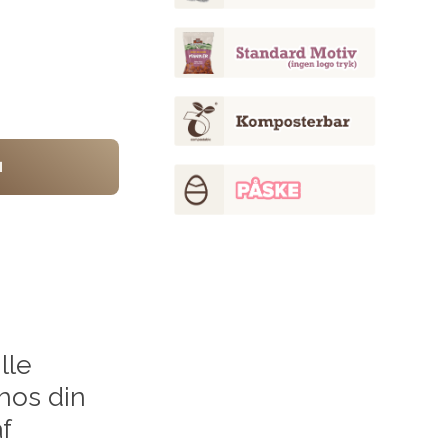
d
lle
hos din
f