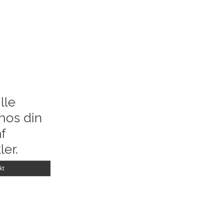
lle
hos din
f
ler.
kt