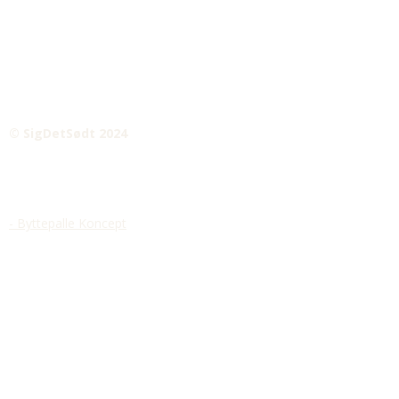
© SigDetSødt 2024
- Byttepalle Koncept