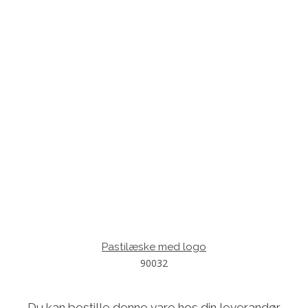
Pastilæske med logo
90032
Du kan bestille denne vare hos din leverandør