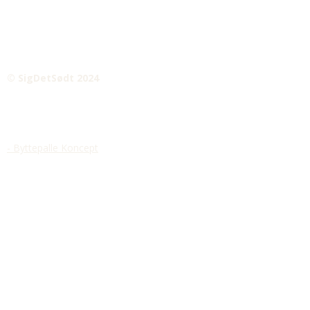
© SigDetSødt 2024
- Byttepalle Koncept