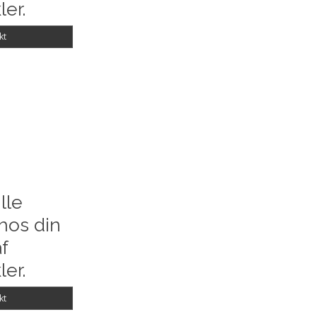
ler.
kt
lle
hos din
f
ler.
kt