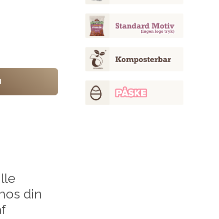
d
lle
hos din
f