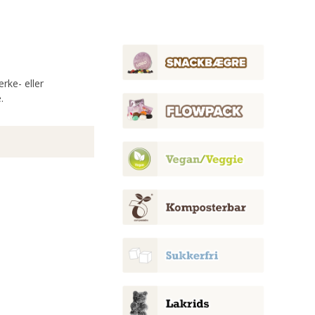
rke- eller
.