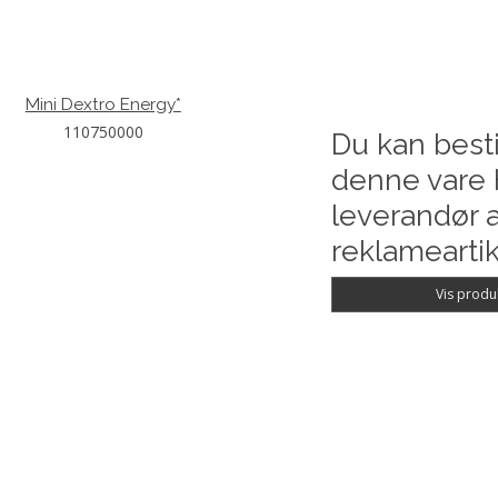
Mini Dextro Energy*
110750000
Du kan besti
denne vare 
leverandør a
reklameartik
Vis produ