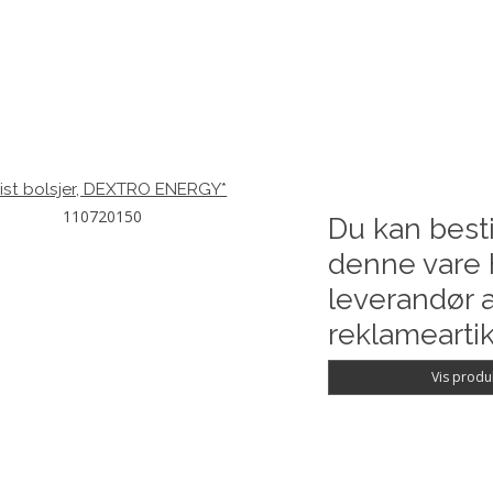
ist bolsjer, DEXTRO ENERGY*
110720150
Du kan besti
denne vare 
leverandør a
reklameartik
Vis produ