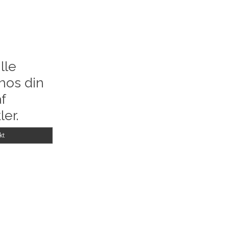
lle
hos din
f
ler.
kt