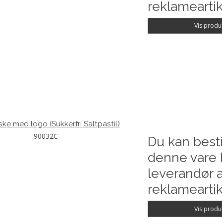
reklameartik
Vis produ
ske med logo (Sukkerfri Saltpastil)
90032C
Du kan besti
denne vare 
leverandør a
reklameartik
Vis produ