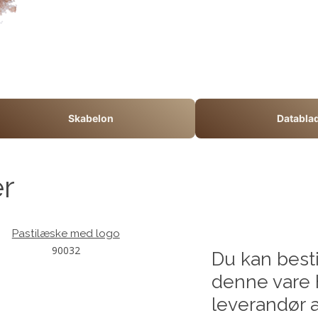
Skabelon
Databla
er
Pastilæske med logo
90032
Du kan besti
denne vare 
leverandør a