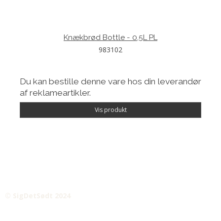
Knækbrød Bottle - 0,5L PL
983102
Du kan bestille denne vare hos din leverandør
af reklameartikler.
Vis produkt
© SigDetSødt 2024