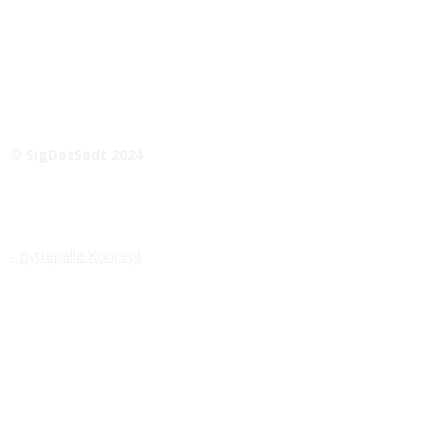
© SigDetSødt 2024
- Byttepalle Koncept