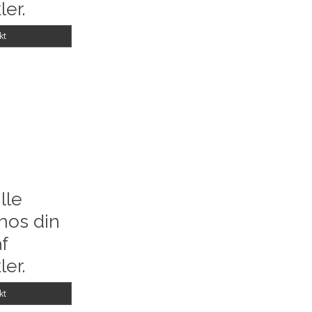
ler.
kt
lle
hos din
f
ler.
kt