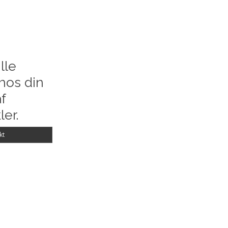
lle
hos din
f
ler.
kt