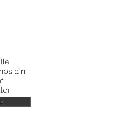
lle
hos din
f
ler.
kt