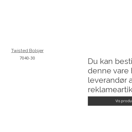
Twisted Bolsjer
7040-30
Du kan besti
denne vare 
leverandør a
reklameartik
Vis produ