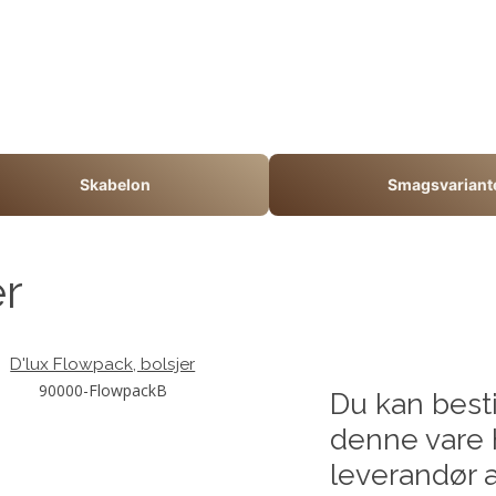
Skabelon
Smagsvariant
er
D'lux Flowpack, bolsjer
90000-FlowpackB
Du kan besti
denne vare 
leverandør a