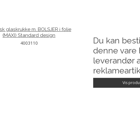
isk glaskrukke m. BOLSJER i folie
(MAXI) Standard design
Du kan besti
4003110
denne vare 
leverandør a
reklameartik
Vis produ