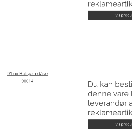
reklameartik
Vis produ
D'Lux Bolsjer i dåse
90014
Du kan besti
denne vare 
leverandør a
reklameartik
Vis produ