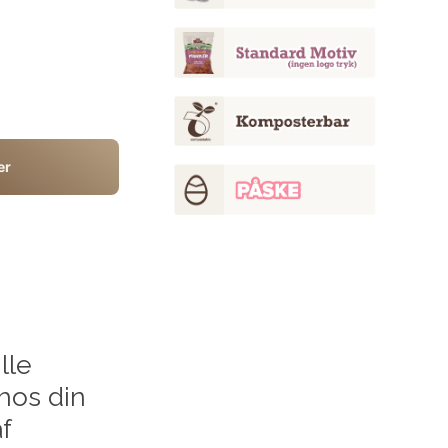
er
lle
hos din
f