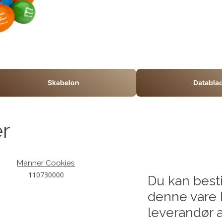
Skabelon
Databla
er
Manner Cookies
110730000
Du kan besti
denne vare 
leverandør a