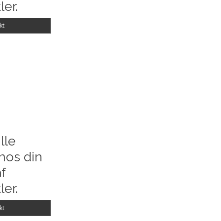
ler.
kt
lle
hos din
f
ler.
kt