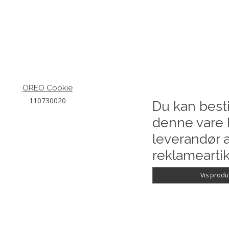
OREO Cookie
110730020
Du kan besti
denne vare 
leverandør a
reklameartik
Vis produ