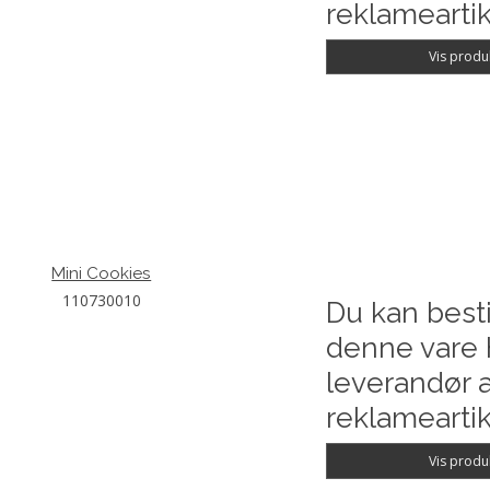
reklameartik
Vis produ
Mini Cookies
110730010
Du kan besti
denne vare 
leverandør a
reklameartik
Vis produ