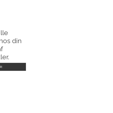
lle
hos din
f
ler.
kt