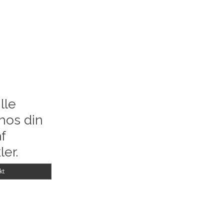
lle
hos din
f
ler.
kt