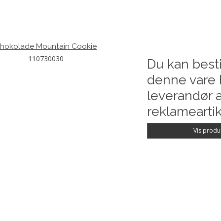
hokolade Mountain Cookie
110730030
Du kan besti
denne vare 
leverandør a
reklameartik
Vis produ