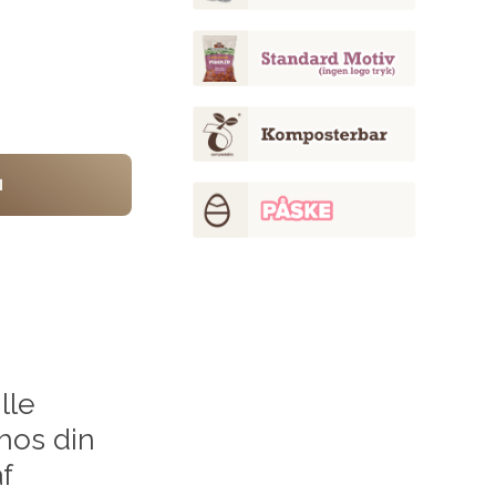
d
lle
hos din
f