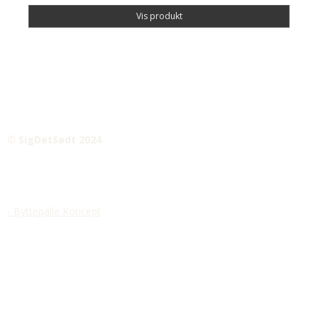
Vis produkt
© SigDetSødt 2024
- Byttepalle Koncept