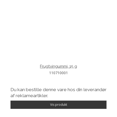
Frugtvingummi, 15 g
110710001
Du kan bestille denne vare hos din leverandør
af reklameartikler.
Vis produkt