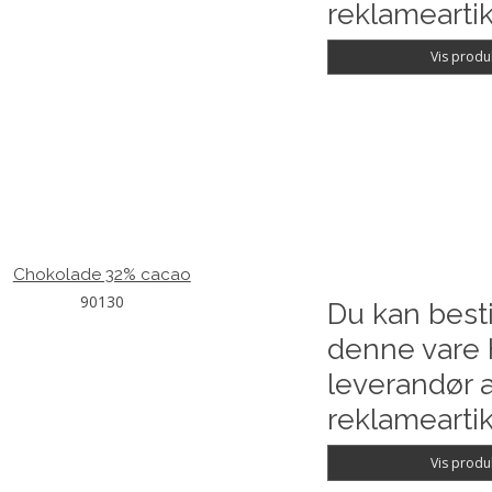
reklameartik
Vis produ
Chokolade 32% cacao
90130
Du kan besti
denne vare 
leverandør a
reklameartik
Vis produ