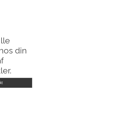
lle
hos din
f
ler.
kt