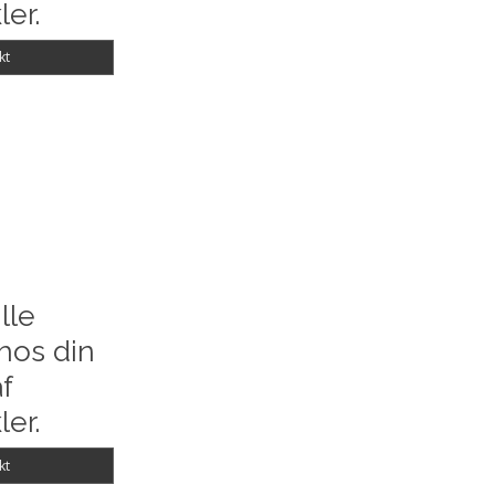
ler.
kt
lle
hos din
f
ler.
kt