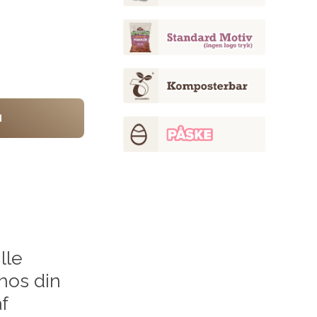
d
lle
hos din
f