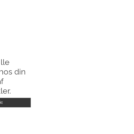
lle
hos din
f
ler.
kt