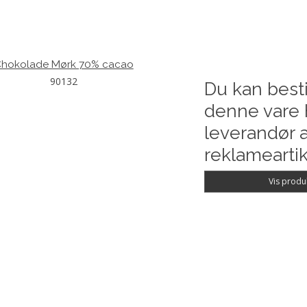
hokolade Mørk 70% cacao
90132
Du kan besti
denne vare 
leverandør a
reklameartik
Vis produ