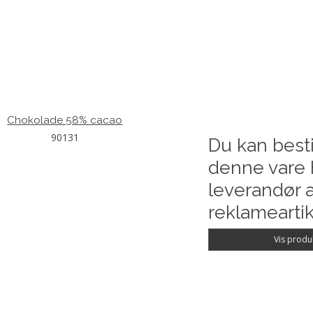
Chokolade 58% cacao
90131
Du kan besti
denne vare 
leverandør a
reklameartik
Vis produ